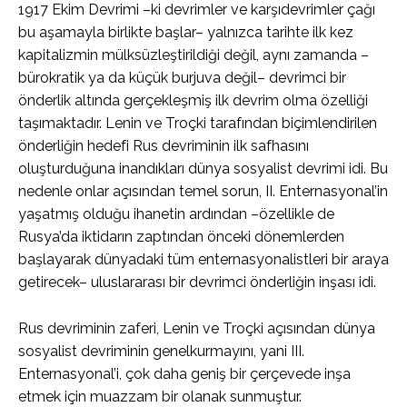
1917 Ekim Devrimi –ki devrimler ve karşıdevrimler çağı
bu aşamayla birlikte başlar– yalnızca tarihte ilk kez
kapitalizmin mülksüzleştirildiği değil, aynı zamanda –
bürokratik ya da küçük burjuva değil– devrimci bir
önderlik altında gerçekleşmiş ilk devrim olma özelliği
taşımaktadır. Lenin ve Troçki tarafından biçimlendirilen
önderliğin hedefi Rus devriminin ilk safhasını
oluşturduğuna inandıkları dünya sosyalist devrimi idi. Bu
nedenle onlar açısından temel sorun, II. Enternasyonal’in
yaşatmış olduğu ihanetin ardından –özellikle de
Rusya’da iktidarın zaptından önceki dönemlerden
başlayarak dünyadaki tüm enternasyonalistleri bir araya
getirecek– uluslararası bir devrimci önderliğin inşası idi.
Rus devriminin zaferi, Lenin ve Troçki açısından dünya
sosyalist devriminin genelkurmayını, yani III.
Enternasyonal’i, çok daha geniş bir çerçevede inşa
etmek için muazzam bir olanak sunmuştur.