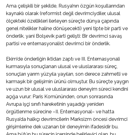
Ama çelişkili bir şekilde, Rusya’nın özgün koşullarından
kaynaklı olarak (reformist değil devrimciydiler, ulusal
ölçekteki özellikleri ilerleyen süreçte dünya çapında
genel nitelikler haline dönüşecekti) yeni tipte bir parti ve
önderlik, yani Bolşevik parti gelişti: Bir devrimci savaş
partisi ve enternasyonalist devrimci bir önderlik.
Ekim’de önderliğin iktidarı zaptı ve III. Enternasyonali
kurmasıyla sonuçlanan ulusal ve uluslararası süreç,
sonuçları yarım yüzyıla yayılan, son derece zahmetli ve
karmaşık bir gelişimin ürünü olmuştur. Bu süreçte yaygın
ve uzun bir ulusal ve uluslararası deneyim süreci kendini
açığa vurur: Paris Komününden, onun sonrasında
Avrupa işçi sınıfı hareketinin yaşadığı yeniden
örgütlenme sürecine –II. Enternasyonal– ve hatta
Rusya’da halkçı devrimcilerin Marksizm öncesi devrimci
girişimlerine dek uzanan bir deneyimin ifadesidir bu.
Ama bütün bu sürecin içersinde belirleyici olan, bu