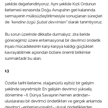
şekilde değerlendiriyoruz. Aynı şekilde Kızıl Ordunun
ilerlemesi esnasında Doğu Avrupa’nın geri kalanında
sermayenin mülksüzleştirilmesiyle sonuçlanan süreçleri
de
“kendine özgü Şubat devrimleri”
olarak tanımlıyoruz.
Bu sorun üzerinde dikkatle durmalıyız, zira ileride
göreceğimiz üzere enternasyonal bir devrimci önderlik
inşası mücadelesinin karşı karşıya kaldığı güçlükleri
kavrayabilmek açısından bizlere önemli birikimler
sunmaktadır bu alan.
13
Özetle tarihi ilerleme, olağanüstü eşitsiz bir gelişim
şeklinde seyretmiştir. En gelişkin devrimci yükseliş
dönemine –II. Dünya Savaşının hemen ardından–
uluslararası bir devrimci önderlikten ve gerçek anlamda
devrimci –enternasyonalist– ulusal önderliklerden