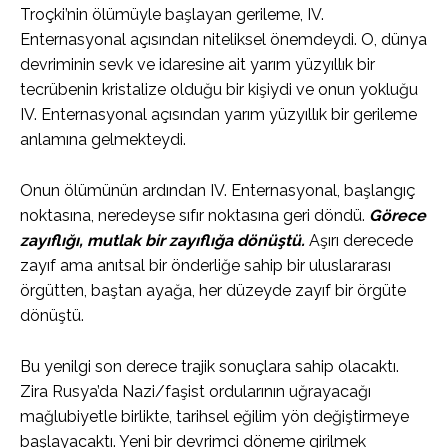
Troçki’nin ölümüyle başlayan gerileme, IV.
Enternasyonal açısından niteliksel önemdeydi. O, dünya
devriminin sevk ve idaresine ait yarım yüzyıllık bir
tecrübenin kristalize olduğu bir kişiydi ve onun yokluğu
IV. Enternasyonal açısından yarım yüzyıllık bir gerileme
anlamına gelmekteydi.
Onun ölümünün ardından IV. Enternasyonal, başlangıç
noktasına, neredeyse sıfır noktasına geri döndü.
Görece
zayıflığı, mutlak bir zayıflığa dönüştü.
Aşırı derecede
zayıf ama anıtsal bir önderliğe sahip bir uluslararası
örgütten, baştan ayağa, her düzeyde zayıf bir örgüte
dönüştü.
Bu yenilgi son derece trajik sonuçlara sahip olacaktı.
Zira Rusya’da Nazi/faşist ordularının uğrayacağı
mağlubiyetle birlikte, tarihsel eğilim yön değiştirmeye
başlayacaktı. Yeni bir devrimci döneme girilmek