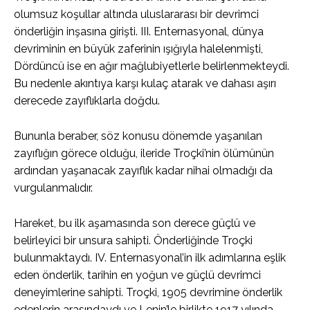
olumsuz koşullar altında uluslararası bir devrimci
önderliğin inşasına girişti. III. Enternasyonal, dünya
devriminin en büyük zaferinin ışığıyla halelenmişti,
Dördüncü ise en ağır mağlubiyetlerle belirlenmekteydi.
Bu nedenle akıntıya karşı kulaç atarak ve dahası aşırı
derecede zayıflıklarla doğdu.
Bununla beraber, söz konusu dönemde yaşanılan
zayıflığın görece olduğu, ileride Troçki’nin ölümünün
ardından yaşanacak zayıflık kadar nihai olmadığı da
vurgulanmalıdır.
Hareket, bu ilk aşamasında son derece güçlü ve
belirleyici bir unsura sahipti. Önderliğinde Troçki
bulunmaktaydı. IV. Enternasyonal’in ilk adımlarına eşlik
eden önderlik, tarihin en yoğun ve güçlü devrimci
deneyimlerine sahipti. Troçki, 1905 devrimine önderlik
edenlerin arasındaydı ve Lenin’le birlikte 1917 yılında