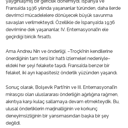
yaygınlaşmış bir gericilik dönemiydi, İspanya ve
Fransa’da 1936 yılında yaşananlar türünden, daha ilerde
devrimci mücadelelere dönüşecek büyük savunma
savaşları verilmekteydi. Özellikle de İspanya’da 1936
devrimine dek yaşananlar, IV. Enternasyonal’in ele
geçirdiği biricik fırsattı.
Ama Andreu Nin ve önderliği, –Troçki’nin kendilerine
önerdiğinin tam tersi bir hattı izlemeleri nedeniyle–
eldeki her şeyi felakete taşıdı. Fransa’da benzer bir
felaket, iki ayrı kapasitesiz önderlik yüzünden yaşandı.
Sonuç olarak, Bolşevik Parti’nin ve III. Enternasyonal’in
mirasçısı olan uluslararası önderliğin ağırlığına rağmen,
akıntıya karşı kulaç sallamaya devam etmekteydik. Bu,
ulusal önderliklerin marjinalliğinin ve korkunç
deneyimsizliğinin bir yansımasından başka bir şey
değildi.