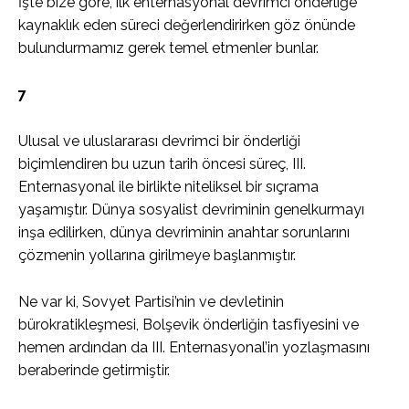
İşte bize göre, ilk enternasyonal devrimci önderliğe
kaynaklık eden süreci değerlendirirken göz önünde
bulundurmamız gerek temel etmenler bunlar.
7
Ulusal ve uluslararası devrimci bir önderliği
biçimlendiren bu uzun tarih öncesi süreç, III.
Enternasyonal ile birlikte niteliksel bir sıçrama
yaşamıştır. Dünya sosyalist devriminin genelkurmayı
inşa edilirken, dünya devriminin anahtar sorunlarını
çözmenin yollarına girilmeye başlanmıştır.
Ne var ki, Sovyet Partisi’nin ve devletinin
bürokratikleşmesi, Bolşevik önderliğin tasfiyesini ve
hemen ardından da III. Enternasyonal’in yozlaşmasını
beraberinde getirmiştir.