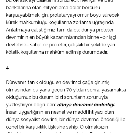
bürokratik ayrıcalıklarını sürdürebilmek için ve Batı
bankalarına olan milyonlarca dolar borcunu
karşılayabilmek için, proletaryayı ömür boyu sürecek
kürek mahkumluğu koşullarına zorlama uğraşında.
Anlatmaya çalıştığımız tam da bu; dünya proleter
devriminin en büyük kazanımlarından birine –bir işçi
devletine– sahip bir proleter, çelişkili bir şekilde yarı
kölelik koşullarına mahkûm edilmiş durumdadır.
4
Dünyanın tanık olduğu en devrimci çağa girilmiş
olmasından bu yana geçen 70 yıldan sonra, yaşamakta
olduğumuz bu durum, bizi sorunların sorunuyla
yüzleştiriyor doğrudan:
dünya devrimci önderliği.
İnsan uygarlığının en nesnel ve maddi ihtiyacı olan
dünya sosyalist devrimi, bir dünya devrimci önderliği ile
öznel bir karşılıklılık ilişkisine sahip. O olmaksızın