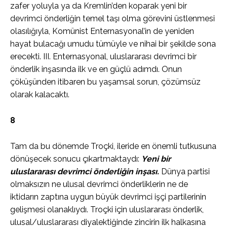
zafer yoluyla ya da Kremlin’den koparak yeni bir
devrimci önderliğin temel taşı olma görevini üstlenmesi
olasılığıyla, Komünist Enternasyonal’in de yeniden
hayat bulacağı umudu tümüyle ve nihai bir şekilde sona
erecekti. III. Enternasyonal, uluslararası devrimci bir
önderlik inşasında ilk ve en güçlü adımdı. Onun
çöküşünden itibaren bu yaşamsal sorun, çözümsüz
olarak kalacaktı.
8
Tam da bu dönemde Troçki, ileride en önemli tutkusuna
dönüşecek sonucu çıkartmaktaydı:
Yeni bir
uluslararası devrimci önderliğin inşası.
Dünya partisi
olmaksızın ne ulusal devrimci önderliklerin ne de
iktidarın zaptına uygun büyük devrimci işçi partilerinin
gelişmesi olanaklıydı. Troçki için uluslararası önderlik,
ulusal/uluslararası diyalektiğinde zincirin ilk halkasına