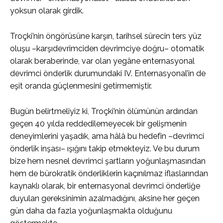
yoksun olarak girdik.
Troçki’nin öngörüsüne karşın, tarihsel sürecin ters yüz
oluşu –karşıdevrimciden devrimciye doğru– otomatik
olarak beraberinde, var olan yegâne enternasyonal
devrimci önderlik durumundaki IV. Enternasyonal’in de
eşit oranda güçlenmesini getirmemiştir.
Bugün belirtmeliyiz ki, Troçki’nin ölümünün ardından
geçen 40 yılda reddedilemeyecek bir gelişmenin
deneyimlerini yaşadık, ama hâlâ bu hedefin –devrimci
önderlik inşası– ışığını takip etmekteyiz. Ve bu durum
bize hem nesnel devrimci şartların yoğunlaşmasından
hem de bürokratik önderliklerin kaçınılmaz iflaslarından
kaynaklı olarak, bir enternasyonal devrimci önderliğe
duyulan gereksinimin azalmadığını, aksine her geçen
gün daha da fazla yoğunlaşmakta olduğunu