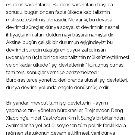
en derin sarsıntılardır. Bu derin sarsıntıların başlıca
sonucu, bugün ondan fazla ülkede kapitalizmin
mülksüzleştirilmiş olmasıdır. Ne var ki, bu devasa
devrimci süreçler, dünya sosyalist devriminin nesnel
ihtiyaçlarının altını doldurmayı başaramamışlardır.
Aksine, bugün çelişik bir durumun eşiğindeyiz; bu
devrimci sürecin ulaştığı en büyük zafer, insan
uygarlığının üçte birinde kapitalizmin mülksüzleştirilmesi
ve on kadar ülkede “işçi devletlerinin” kurulmuş olması,
tam tersi sonuçlar vermişe benzemektedir.
Bürokrasilerce yönetildikleri oranda ulusal işçi devletleri,
dünya devrimi yolunda engele dönüşmüşlerdir.
Bir yandan mevcut tüm işçi devletlerini –ayrım
yapmaksızın– yöneten bürokrasiler, Brejnev’den Deng
Xiaoping’e, Fidel Castro’dan Kim İl Sung’a birbirlerinden
ayrılmalarına yol açtığı söylenen tüm politik farklılıklara
rağmen statükonun devam ettirilmesi, yani dünya