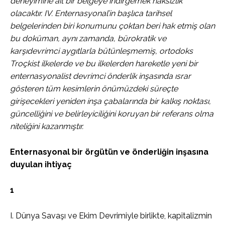
deneyimine ait bir belgeye indirgemek haksızlık
olacaktır. IV. Enternasyonal’in başlıca tarihsel
belgelerinden biri konumunu çoktan beri hak etmiş olan
bu doküman, aynı zamanda, bürokratik ve
karşıdevrimci aygıtlarla bütünleşmemiş, ortodoks
Troçkist ilkelerde ve bu ilkelerden hareketle yeni bir
enternasyonalist devrimci önderlik inşasında ısrar
gösteren tüm kesimlerin önümüzdeki süreçte
girişecekleri yeniden inşa çabalarında bir kalkış noktası,
güncelliğini ve belirleyiciliğini koruyan bir referans olma
niteliğini kazanmıştır.
Enternasyonal bir örgütün ve önderliğin inşasına
duyulan ihtiyaç
1
I. Dünya Savaşı ve Ekim Devrimiyle birlikte, kapitalizmin