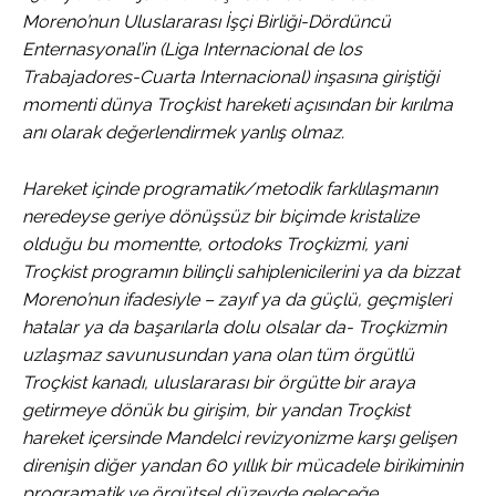
Moreno’nun Uluslararası İşçi Birliği-Dördüncü
Enternasyonal’in (Liga Internacional de los
Trabajadores-Cuarta Internacional) inşasına giriştiği
momenti dünya Troçkist hareketi açısından bir kırılma
anı olarak değerlendirmek yanlış olmaz.
Hareket içinde programatik/metodik farklılaşmanın
neredeyse geriye dönüşsüz bir biçimde kristalize
olduğu bu momentte, ortodoks Troçkizmi, yani
Troçkist programın bilinçli sahiplenicilerini ya da bizzat
Moreno’nun ifadesiyle – zayıf ya da güçlü, geçmişleri
hatalar ya da başarılarla dolu olsalar da- Troçkizmin
uzlaşmaz savunusundan yana olan tüm örgütlü
Troçkist kanadı, uluslararası bir örgütte bir araya
getirmeye dönük bu girişim, bir yandan Troçkist
hareket içersinde Mandelci revizyonizme karşı gelişen
direnişin diğer yandan 60 yıllık bir mücadele birikiminin
programatik ve örgütsel düzeyde geleceğe