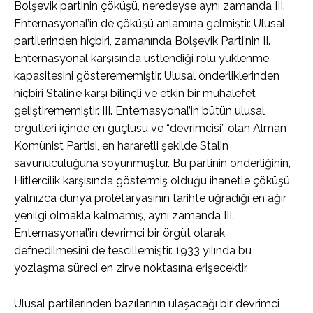
Bolşevik partinin çöküşü, neredeyse aynı zamanda III.
Enternasyonal’in de çöküşü anlamına gelmiştir. Ulusal
partilerinden hiçbiri, zamanında Bolşevik Parti’nin II.
Enternasyonal karşısında üstlendiği rolü yüklenme
kapasitesini gösterememiştir. Ulusal önderliklerinden
hiçbiri Stalin’e karşı bilinçli ve etkin bir muhalefet
geliştirememiştir. III. Enternasyonal’in bütün ulusal
örgütleri içinde en güçlüsü ve “devrimcisi” olan Alman
Komünist Partisi, en hararetli şekilde Stalin
savunuculuğuna soyunmuştur. Bu partinin önderliğinin,
Hitlercilik karşısında göstermiş olduğu ihanetle çöküşü
yalnızca dünya proletaryasının tarihte uğradığı en ağır
yenilgi olmakla kalmamış, aynı zamanda III.
Enternasyonal’in devrimci bir örgüt olarak
defnedilmesini de tescillemiştir. 1933 yılında bu
yozlaşma süreci en zirve noktasına erişecektir.
Ulusal partilerinden bazılarının ulaşacağı bir devrimci