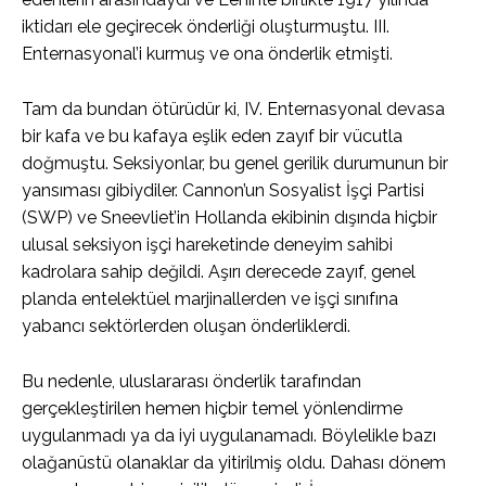
iktidarı ele geçirecek önderliği oluşturmuştu. III.
Enternasyonal’i kurmuş ve ona önderlik etmişti.
Tam da bundan ötürüdür ki, IV. Enternasyonal devasa
bir kafa ve bu kafaya eşlik eden zayıf bir vücutla
doğmuştu. Seksiyonlar, bu genel gerilik durumunun bir
yansıması gibiydiler. Cannon’un Sosyalist İşçi Partisi
(SWP) ve Sneevliet’in Hollanda ekibinin dışında hiçbir
ulusal seksiyon işçi hareketinde deneyim sahibi
kadrolara sahip değildi. Aşırı derecede zayıf, genel
planda entelektüel marjinallerden ve işçi sınıfına
yabancı sektörlerden oluşan önderliklerdi.
Bu nedenle, uluslararası önderlik tarafından
gerçekleştirilen hemen hiçbir temel yönlendirme
uygulanmadı ya da iyi uygulanamadı. Böylelikle bazı
olağanüstü olanaklar da yitirilmiş oldu. Dahası dönem