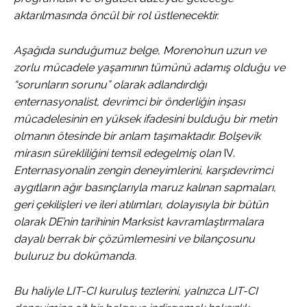
aktarılmasında öncül bir rol üstlenecektir.
Aşağıda sunduğumuz belge, Moreno’nun uzun ve
zorlu mücadele yaşamının tümünü adamış olduğu ve
“sorunların sorunu” olarak adlandırdığı
enternasyonalist, devrimci bir önderliğin inşası
mücadelesinin en yüksek ifadesini bulduğu bir metin
olmanın ötesinde bir anlam taşımaktadır. Bolşevik
mirasın sürekliliğini temsil edegelmiş olan
IV.
Enternasyonalin zengin deneyimlerini, karşıdevrimci
aygıtların ağır basınçlarıyla maruz kalınan sapmaları,
geri çekilişleri ve ileri atılımları, dolayısıyla bir bütün
olarak DE’nin tarihinin Marksist kavramlaştırmalara
dayalı berrak bir çözümlemesini ve bilançosunu
buluruz bu dokümanda.
Bu haliyle LIT-CI kuruluş tezlerini, yalnızca LIT-CI