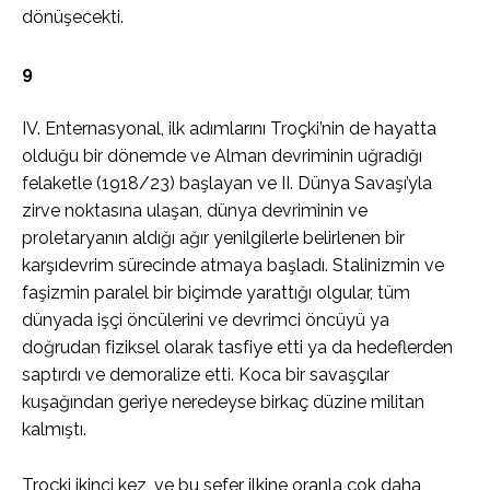
dönüşecekti.
9
IV. Enternasyonal, ilk adımlarını Troçki’nin de hayatta
olduğu bir dönemde ve Alman devriminin uğradığı
felaketle (1918/23) başlayan ve II. Dünya Savaşı’yla
zirve noktasına ulaşan, dünya devriminin ve
proletaryanın aldığı ağır yenilgilerle belirlenen bir
karşıdevrim sürecinde atmaya başladı. Stalinizmin ve
faşizmin paralel bir biçimde yarattığı olgular, tüm
dünyada işçi öncülerini ve devrimci öncüyü ya
doğrudan fiziksel olarak tasfiye etti ya da hedeflerden
saptırdı ve demoralize etti. Koca bir savaşçılar
kuşağından geriye neredeyse birkaç düzine militan
kalmıştı.
Troçki ikinci kez, ve bu sefer ilkine oranla çok daha