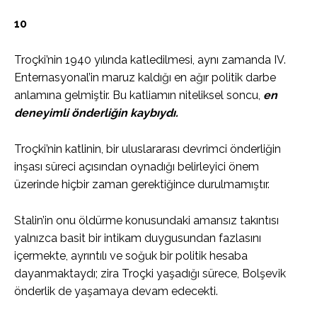
10
Troçki’nin 1940 yılında katledilmesi, aynı zamanda IV.
Enternasyonal’in maruz kaldığı en ağır politik darbe
anlamına gelmiştir. Bu katliamın niteliksel soncu,
en
deneyimli önderliğin kaybıydı.
Troçki’nin katlinin, bir uluslararası devrimci önderliğin
inşası süreci açısından oynadığı belirleyici önem
üzerinde hiçbir zaman gerektiğince durulmamıştır.
Stalin’in onu öldürme konusundaki amansız takıntısı
yalnızca basit bir intikam duygusundan fazlasını
içermekte, ayrıntılı ve soğuk bir politik hesaba
dayanmaktaydı; zira Troçki yaşadığı sürece, Bolşevik
önderlik de yaşamaya devam edecekti.