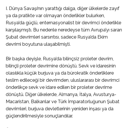
I. Dünya Savaşı’nın yarattığı dalga, diğer ülkelerde zayıf
ya da pratikte var olmayan önderlikler bulurken,
Rusya’da güçlü, enternasyonalist bir devrimci önderlikle
karşılaşmıştı. Bu nedenle neredeyse tüm Avrupa’yı saran
Şubat devrimleri sarsıntısı, sadece Rusya’da Ekim
devrimi boyutuna ulaşabilmişti.
Bir başka deyişle, Rusya’da bilinçsiz proleter devrim,
bilinçli proleter devrimine dönüştü. Sevk ve idaresinin
olasılıkla küçük burjuva ya da bürokratik önderliklere
teslim edileceği bir devrimden, uluslararası bir devrimci
önderlikçe sevk ve idare edilen bir proleter devrime
dönüştü. Diğer ülkelerde, Almanya, İtalya, Avusturya-
Macaristan, Balkanlar ve Türk İmparatorluğunun Şubat
devrimleri, burjuva devletlerinin yeniden inşası ya da
güçlendirilmesiyle sonuçlandılar.