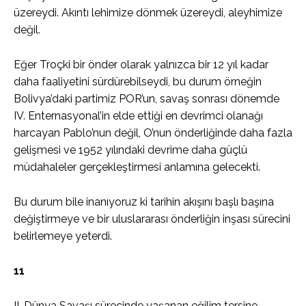
üzereydi. Akıntı lehimize dönmek üzereydi, aleyhimize
değil.
Eğer Troçki bir önder olarak yalnızca bir 12 yıl kadar
daha faaliyetini sürdürebilseydi, bu durum örneğin
Bolivya’daki partimiz POR’un, savaş sonrası dönemde
IV. Enternasyonal’in elde ettiği en devrimci olanağı
harcayan Pablo’nun değil, O’nun önderliğinde daha fazla
gelişmesi ve 1952 yılındaki devrime daha güçlü
müdahaleler gerçekleştirmesi anlamına gelecekti.
Bu durum bile inanıyoruz ki tarihin akışını başlı başına
değiştirmeye ve bir uluslararası önderliğin inşası sürecini
belirlemeye yeterdi.
11
II. Dünya Savaşı sürecinde yaşanan eğilim tersine