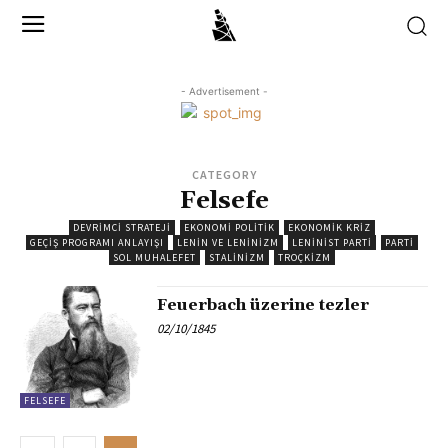
- Advertisement -
CATEGORY
Felsefe
DEVRIMCI STRATEJI
EKONOMI POLITIK
EKONOMIK KRIZ
GEÇIŞ PROGRAMI ANLAYIŞI
LENIN VE LENINIZM
LENINIST PARTI
PARTI
SOL MUHALEFET
STALINIZM
TROÇKIZM
Feuerbach üzerine tezler
02/10/1845
FELSEFE