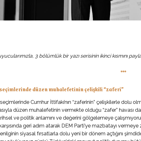
ucularımızla, 3 bölümlük bir yazı serisinin ikinci kısmını payla
***
eçimlerinde düzen muhalefetinin çelişkili “zaferi”
eçimlerinde Cumhur İttifakı’nın “zaferinin” çelişkilerle dolu olm
sıyla düzen muhalefetinin vermekte olduğu “zafer” havası da ç
rihsel ve politik anlamını ve değerini gölgelemeye çalışmıyoruz
 karşısında geri adım atarak DEM Parti’ye mazbatayı vermeye zor
enilginin siyasal fırsatlarla dolu yeni bir dönem açtığını şimdide