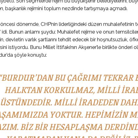
aybetti. Son seçimlerde rejim bu büyükşehir belediyelerini, bü
, başkanlık rejimini toplum nezdinde tartışmaya açmadı.
ncesi dönemde, CHP’nin liderliğindeki düzen muhalefetinin teme
 idi. Bunun anlamı şuydu: Muhalefet rejime ve onun temsilciler
nin, devletin varlık şartlarını tehdit edecek bir hoşnutsuzluk, ö
ini istiyordu. Bunu Millet İttifakı’nın Akşener’le birlikte önderi
dur’da şöyle konuştu:
“BURDUR’DAN BU ÇAĞRIMI TEKRAR 
HALKTAN KORKULMAZ, MILLI IRA
ÜSTÜNDEDIR. MILLI IRADEDEN DAH
ŞAMIMIZDA YOKTUR. HEPIMIZIN MI
ZIM. BIZ BIR HESAPLAŞMA DERDINDE 