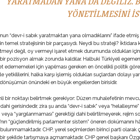
YARATMADAN YANA DA DEĞILIZ. BI
YÖNETILMESINI IS
’nun “devr-i sabık yaratmaktan yana olmadıklarını” ifade etmi
n temel stratejisinin bir parçasıydı. Neydi bu strateji? İktidar
eyi değil, oy vermeyi işaret etmek durumunda oldukları için, 
ı bir pozisyon almak zorunda kaldılar. Halbuki Türkiyeli egemen 
t edememeleri için yapılması gereken en öncelikli politik gör
ile yetkililerini, halka karşı işlemiş oldukları suçlardan dolay
dönüşümün önündeki en büyük engellerden birisidir.
i bir noktayı belirtmek gerekiyor: Düzen muhalefetinin mevcut
n dahi gerisindedir, zira şu anda “devr-i sabık” veya “helalleşme
” veya “yargılanmaması” gerektiği dahi belirtilmeyerek, rejim so
akı’nın “güçlendirilmiş parlamenter sistem” öneren dokümanını 
ulunmamaktadır. CHP, yerel seçimlerden birinci parti olarak ç
çbir şekilde tartışmaya açmamaktadır. CHP genel başkanı Özgür