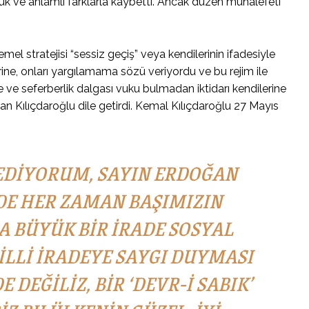
yük ve anlamlı farklarla kaybetti. Ancak düzen muhalefeti
l stratejisi “sessiz geçiş” veya kendilerinin ifadesiyle
ine, onları yargılamama sözü veriyordu ve bu rejim ile
fke ve seferberlik dalgası vuku bulmadan iktidarı kendilerine
 olan Kılıçdaroğlu dile getirdi. Kemal Kılıçdaroğlu 27 Mayıs
EDIYORUM, SAYIN ERDOĞAN
DE HER ZAMAN BAŞIMIZIN
A BÜYÜK BIR IRADE SOSYAL
LLI IRADEYE SAYGI DUYMASI
DEĞILIZ, BIR ‘DEVR-I SABIK’