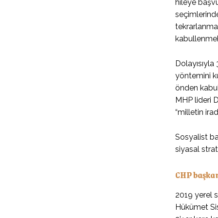
hileye başvu
seçimlerinde
tekrarlanmas
kabullenmek
Dolayısıyla 
yöntemini ku
önden kabul 
MHP lideri D
“milletin ir
Sosyalist ba
siyasal str
CHP başkanl
2019 yerel s
Hükümet Sist