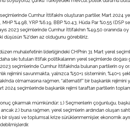
nu söylüyoruz çünkü Türkiye’deki mevcut politik durumu bü
eçimlerinde Cumhur İttifakı’nı oluşturan partiler, Mart 2024 yer
 MHP %4.98, YRP %6.19, BBP %0.43, Hüda Par %0.55 (DSP seçim
ıs 2023 seçimlerinde Cumhur İttifakı’nın %49.50 oranında oy al
ki düşüsün %2’den az olduğunu görebiliriz.
düzen muhalefetinin liderliğindeki CHP’nin 31 Mart yerel seçimle
aha sıkı tutulan ittifak politikalarının yerel seçimlerde doğası 
2023 seçimlerinde Cumhur İttifakı’nda bulunan partilerin oy o
ık rejimini savunmakta, yalnızca %50+1 sisteminin, %40+1 şekl
akı’nda olmamasına rağmen, “alternatif” bir başkanlık rejimini 
rt 2024 seçimlerinde başkanlık rejimi taraftarı partilerin top
 sonuç çıkarmak mümkündür: 1.) Seçmenlerin çoğunluğu, başkanl
ancak 2.) buna rağmen, yerel seçimlerin ardından oluşan sahte 
in bir siyasi ve toplumsal krize sürüklenmemişler, ekonomik ayrıca
ebilmişlerdir.