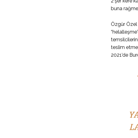
2’şer kere k
buna rağmen
Özgür Özel ö
“helalleşme”
temsilcileri
teslim etmes
2021’de Bur
YA
LA