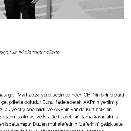
şıyoruz. İyi okumalar dileriz.
ası gibi, Mart 2024 yerel seçimlerinden CHP’nin birinci parti
elişkilerle doludur. Bunu ifade ederek, AKP’nin yenilmiş
; bu yenilgi önemlidir ve AKP’nin Van’da Kürt halkının
lanmış olması ve İsrail’le ticareti sınırlama kararı almış
n ispatlamıştır. Düzen muhalefetinin “zaferinin” çelişkilerle