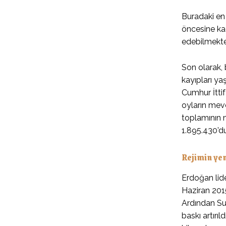
Buradaki en 
öncesine kad
edebilmekte
Son olarak, 
kayıpları ya
Cumhur İttif
oyların mevc
toplamının m
1.895.430’du
Rejimin yen
Erdoğan lide
Haziran 201
Ardından Sur
baskı artırı