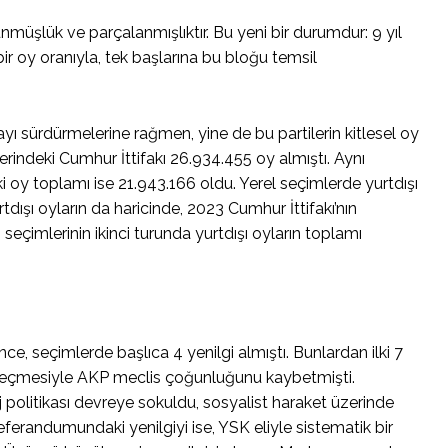
ünmüşlük ve parçalanmışlıktır. Bu yeni bir durumdur: 9 yıl
r oy oranıyla, tek başlarına bu bloğu temsil
ayı sürdürmelerine rağmen, yine de bu partilerin kitlesel oy
indeki Cumhur İttifakı 26.934.455 oy almıştı. Aynı
i oy toplamı ise 21.943.166 oldu. Yerel seçimlerde yurtdışı
ışı oyların da haricinde, 2023 Cumhur İttifakı’nın
eçimlerinin ikinci turunda yurtdışı oyların toplamı
ce, seçimlerde başlıca 4 yenilgi almıştı. Bunlardan ilki 7
ı geçmesiyle AKP meclis çoğunluğunu kaybetmişti.
j politikası devreye sokuldu, sosyalist haraket üzerinde
referandumundaki yenilgiyi ise, YSK eliyle sistematik bir