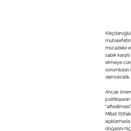
Kılıçdaroğlu
muhalefetini
mücadele etm
sabık karşıt
etmeye cüre
sorumluları 
demokratik 
Ancak öneml
politikasını
“affedilmesi
Millet İttif
açıklamada b
doğasını hi