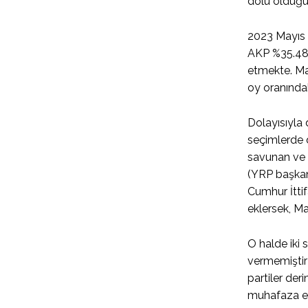
dolu olduğu
2023 Mayıs s
AKP %35.48,
etmekte. May
oy oranında
Dolayısıyla 
seçimlerde d
savunan ve 
(YRP başkanl
Cumhur İttif
eklersek, Ma
O halde iki
vermemiştir 
partiler der
muhafaza ed