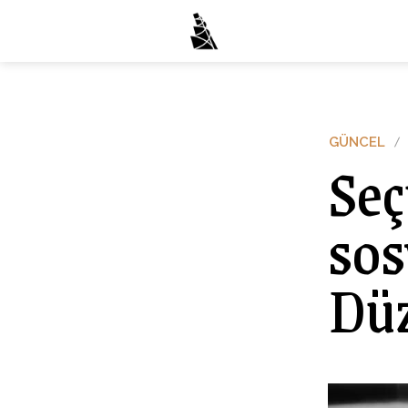
GÜNCEL
Seç
sosy
Düz