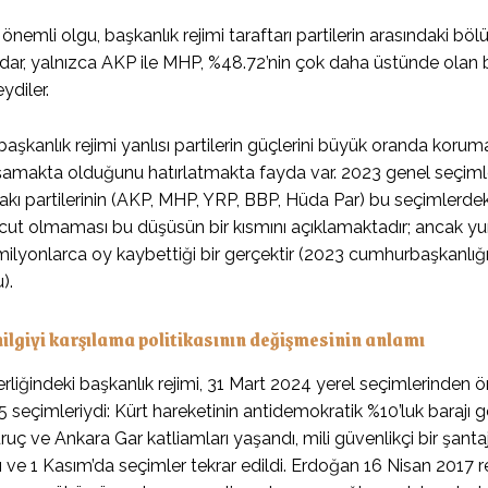
önemli olgu, başkanlık rejimi taraftarı partilerin arasındaki böl
ar, yalnızca AKP ile MHP, %48.72’nin çok daha üstünde olan bi
ydiler.
başkanlık rejimi yanlısı partilerin güçlerini büyük oranda korum
şamakta olduğunu hatırlatmakta fayda var. 2023 genel seçimler
akı partilerinin (AKP, MHP, YRP, BBP, Hüda Par) bu seçimlerdek
ut olmaması bu düşüsün bir kısmını açıklamaktadır; ancak yurtd
ilyonlarca oy kaybettiği bir gerçektir (2023 cumhurbaşkanlığı s
).
ilgiyi karşılama politikasının değişmesinin anlamı
rliğindeki başkanlık rejimi, 31 Mart 2024 yerel seçimlerinden ön
5 seçimleriydi: Kürt hareketinin antidemokratik %10’luk baraj
uç ve Ankara Gar katliamları yaşandı, mili güvenlikçi bir şanta
ldı ve 1 Kasım’da seçimler tekrar edildi. Erdoğan 16 Nisan 2017 