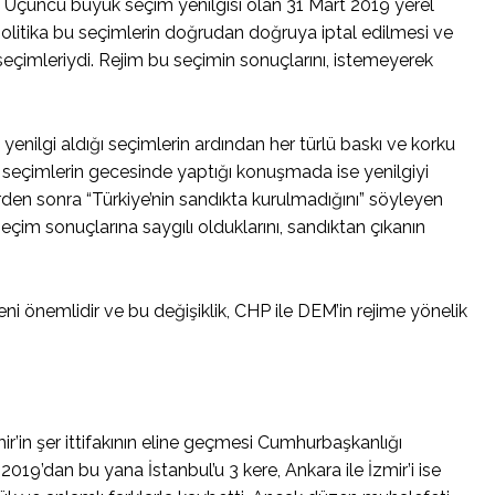
ı. Üçüncü büyük seçim yenilgisi olan 31 Mart 2019 yerel
politika bu seçimlerin doğrudan doğruya iptal edilmesi ve
seçimleriydi. Rejim bu seçimin sonuçlarını, istemeyerek
yenilgi aldığı seçimlerin ardından her türlü baskı ve korku
u seçimlerin gecesinde yaptığı konuşmada ise yenilgiyi
erden sonra “Türkiye’nin sandıkta kurulmadığını” söyleyen
seçim sonuçlarına saygılı olduklarını, sandıktan çıkanın
i önemlidir ve bu değişiklik, CHP ile DEM’in rejime yönelik
r’in şer ittifakının eline geçmesi Cumhurbaşkanlığı
019’dan bu yana İstanbul’u 3 kere, Ankara ile İzmir’i ise