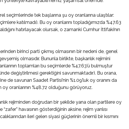
tün yönleriyle kavrayabilmemiz yaşamsal önemde.
el seçimlerinde tek başlarına şu oy oranlarına ulaştılar:
lere katılmadı). Bu oy oranlarını topladığımızda %47.63
dığını hatırlayacak olursak, o zamanki Cumhur İttifakı’nın
rinden birinci parti çıkmış olmasının bir nedeni de, genel
gevşemiş olmasıdır. Bununla birlikte, başkanlık rejimini
ranlarının toplamları bu seçimlerde %47.63’ü bulmuştur
inde değiştirilmesi gerektiğini savunmaktadır). Bu orana,
yine de savunan Saadet Partisi’nin %1.09’luk oy oranını da
lam oy oranlarının %48.72 olduğunu görüyoruz.
ık rejiminden doğrudan bir şekilde yana olan partilere oy
“zafer” havasının gösterdiğinin aksine, rejim yanlısı
lıklarından ileri gelen siyasi güçlerinin önemli bir kısmını