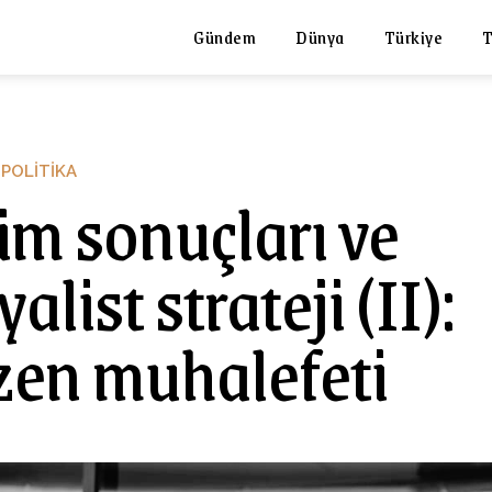
Gündem
Dünya
Türkiye
T
POLITIKA
im sonuçları ve
alist strateji (II):
en muhalefeti