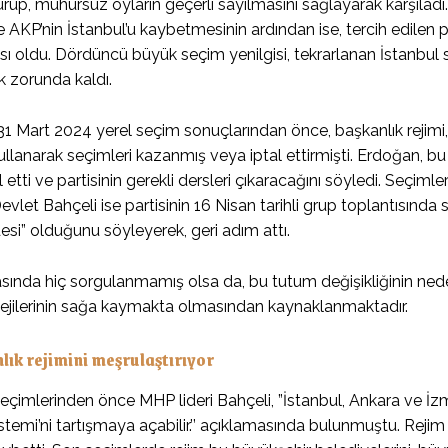
rup, mühürsüz oyların geçerli sayılmasını sağlayarak karşılad
 AKP’nin İstanbul’u kaybetmesinin ardından ise, tercih edilen 
ı oldu. Dördüncü büyük seçim yenilgisi, tekrarlanan İstanbul 
 zorunda kaldı.
31 Mart 2024 yerel seçim sonuçlarından önce, başkanlık rejimi, 
llanarak seçimleri kazanmış veya iptal ettirmişti. Erdoğan, b
etti ve partisinin gerekli dersleri çıkaracağını söyledi. Seçiml
evlet Bahçeli ise partisinin 16 Nisan tarihli grup toplantısında 
adesi” olduğunu söyleyerek, geri adım attı.
sında hiç sorgulanmamış olsa da, bu tutum değişikliğinin neden
atejilerinin sağa kaymakta olmasından kaynaklanmaktadır.
ık rejimini meşrulaştırıyor
eçimlerinden önce MHP lideri Bahçeli, ”İstanbul, Ankara ve İzmi
emi’ni tartışmaya açabilir.’’ açıklamasında bulunmuştu. Rejim 2