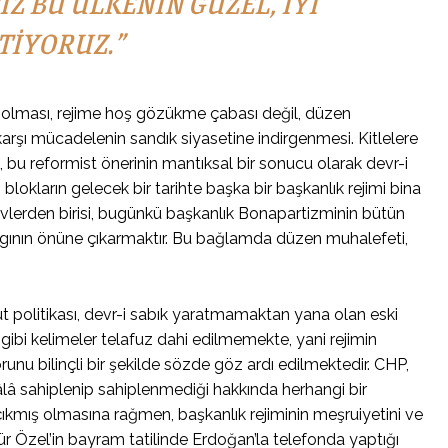
Z BU ÜLKENIN GÜZEL, IYI
TIYORUZ.”
ş olması, rejime hoş gözükme çabası değil, düzen
a karşı mücadelenin sandık siyasetine indirgenmesi. Kitlelere
bu reformist önerinin mantıksal bir sonucu olarak devr-i
blokların gelecek bir tarihte başka bir başkanlık rejimi bina
evlerden birisi, bugünkü başkanlık Bonapartizminin bütün
ı yargının önüne çıkarmaktır. Bu bağlamda düzen muhalefeti,
 politikası, devr-i sabık yaratmamaktan yana olan eski
” gibi kelimeler telafuz dahi edilmemekte, yani rejimin
runu bilinçli bir şekilde sözde göz ardı edilmektedir. CHP,
hâlâ sahiplenip sahiplenmediği hakkında herhangi bir
ıkmış olmasına rağmen, başkanlık rejiminin meşruiyetini ve
 Özel’in bayram tatilinde Erdoğan’la telefonda yaptığı